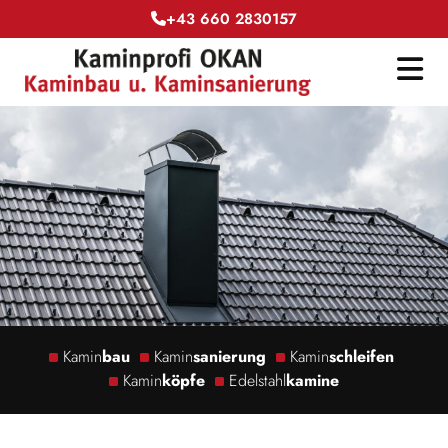
+43 660 2830157

Kamin
bau
Kamin
sanierung
Kamin
schleifen



Kamin
köpfe
Edelstahl
kamine

