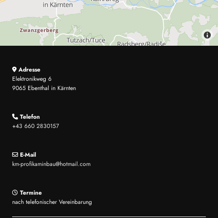
Adresse

Elektronikweg 6
9065 Ebenthal in Kärnten
Telefon

+43 660 2830157
E-Mail

km-profikaminbau@hotmail.com
Termine

nach telefonischer Vereinbarung